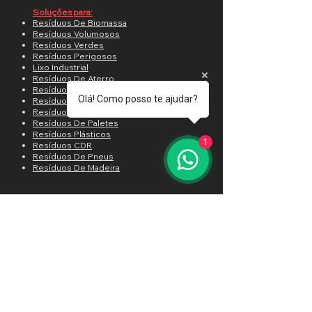
Soluções para:
Resíduos De Biomassa
Resíduos Volumosos
Resíduos Verdes
Resíduos Perigosos
Lixo Industrial
Resíduos De Aterro
Resíduos De Papel
Olá! Como posso te ajudar?
Resíduos De Sucata
Resíduos De RSU
Resíduos De Paletes
Resíduos Plásticos
1
Resíduos CDR
Resíduos De Pneus
Resíduos De Madeira
Setores:
RCC RCD e CDR
Indústria de Energia
Indústria Alimentícia
Indústria Florestal
Resíduos verdes Orgânicos
Indústria de Sucatas
Resíduos Sólidos Municipais