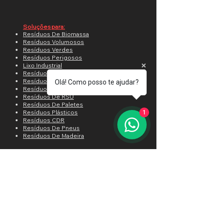
Soluções para:
Resíduos De Biomassa
Resíduos Volumosos
Resíduos Verdes
Resíduos Perigosos
Lixo Industrial
Resíduos De Aterro
Resíduos De Papel
Olá! Como posso te ajudar?
Resíduos De Sucata
Resíduos De RSU
Resíduos De Paletes
Resíduos Plásticos
1
Resíduos CDR
Resíduos De Pneus
Resíduos De Madeira
Setores:
RCC RCD e CDR
Indústria de Energia
Indústria Alimentícia
Indústria Florestal
Resíduos verdes Orgânicos