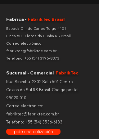
Fábrica -
FabrikTec Brasil
Estrada Olindo Carlos Toigo 4101
Línea 60 - Flores da Cunha RS Brasil
Correo electrónico:
fabriktec@fabriktec.com.br
Teléfono:
+55 (54) 3196-8373
Sucursal - Comercial
FabrikTec
Rua Sinimbu 2302 Sala 501 Centro
Caxias do Sul RS Brasil
Código postal
95020-010
Correo electrónico:
fabriktec@fabriktec.com.br
Teléfono:
+55 (54) 3536-6183
pide una cotización