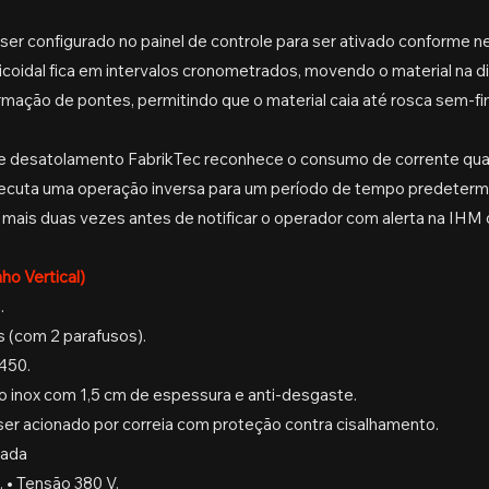
 ser configurado no painel de controle para ser ativado conforme
elicoidal fica em intervalos cronometrados, movendo o material na 
ormação de pontes, permitindo que o material caia até rosca sem-fi
 de desatolamento FabrikTec reconhece o consumo de corrente q
ecuta uma operação inversa para um período de tempo predetermi
á mais duas vezes antes de notificar o operador com alerta na IHM
o Vertical)
.
s (com 2 parafusos).
450.
o inox com 1,5 cm de espessura e anti-desgaste.
ser acionado por correia com proteção contra cisalhamento.
dada
. • Tensão 380 V.