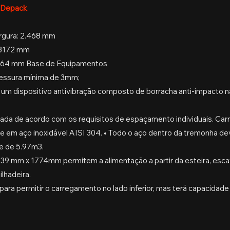
r Depack
rgura: 2.468 mm
: 3172 mm
: 3.364 mm Base de Equipamentos
pessura mínima de 3mm;
 um dispositivo antivibração composto de borracha anti-impacto na
stada de acordo com os requisitos de espaçamento individuais. Carr
te em aço inoxidável AISI 304. • Todo o aço dentro da tremonha d
e de 5.97m3.
9 mm x 1774mm permitem a alimentação a partir da esteira, escav
lhadeira.
para permitir o carregamento no lado inferior, mas terá capacidade 