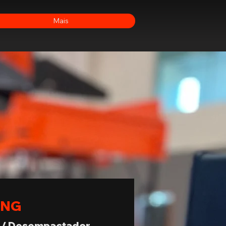
Mais
ING
/ Desempactador