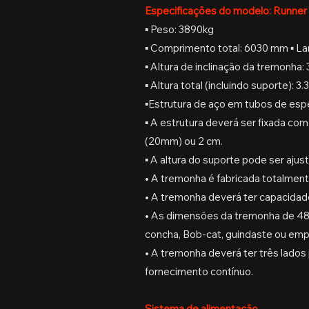
Especificações do modelo: Runne
▪ Peso: 3890kg
▪ Comprimento total: 6030 mm ▪ La
▪ Altura de inclinação da tremonha
▪ Altura total (incluindo suporte)
▪Estrutura de aço em tubos de es
▪ A estrutura deverá ser fixada com
(20mm) ou 2 cm.
▪ A altura do suporte pode ser aju
• A tremonha é fabricada totalmen
• A tremonha deverá ter capacidad
• As dimensões da tremonha de 483
concha, Bob-cat, guindaste ou empi
• A tremonha deverá ter três lados 
fornecimento contínuo.
Sistema de alimentação