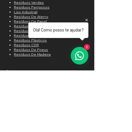
Resíduos Verdes
Resíduos Perigosos
Lixo Industrial
Resíduos De Aterro
Resíduos De Papel
Resíduos De Sucata
Olá! Como posso te ajudar?
Resíduos De RSU
Resíduos De Paletes
Resíduos Plásticos
Resíduos CDR
1
Resíduos De Pneus
Resíduos De Madeira
Setores:
RCC RCD e CDR
Indústria de Energia
Indústria Alimentícia
Indústria Florestal
Resíduos verdes Orgânicos
Indústria de Sucatas
Resíduos Sólidos Municipais
Desenvolvimento especiais
Pneus Inservíveis
Indústria da Madeira