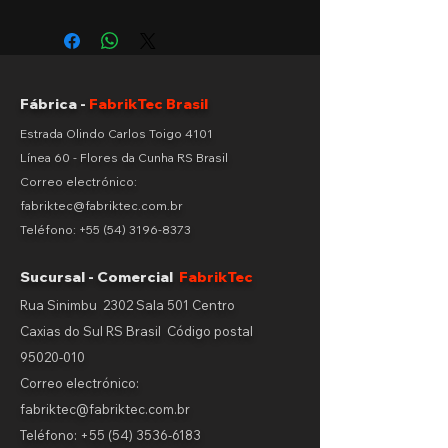
Apresentamos a guilhotina
PatchWork da FabrikTec, uma
máquina especializada em cortes
precisos de retalhos de chapas,
incluindo oxicorte, laser e plasma.
Fábrica -
FabrikTec Brasil
Características Principais:
Estrada Olindo Carlos Toigo 4101
Línea 60 - Flores da Cunha RS Brasil
Guilhotina Hidráulica:
Equipada com
Correo electrónico:
um sistema hidráulico avançado, a
fabriktec@fabriktec.com.br
PatchWork oferece um poderoso
Teléfono:
+55 (54) 3196-8373
corte em chapas de até 40 mm,
proporcionando eficiência e
Sucursal - Comercial
FabrikTec
precisão.
Rua Sinimbu 2302 Sala 501 Centro
Compatibilidade com Diferentes
Caxias do Sul RS Brasil
Código postal
Tecnologias de Corte:
Projetada
95020-010
para lidar com retalhos provenientes
Correo electrónico:
de diferentes processos de corte,
como oxicorte, laser e plasma,
fabriktec@fabriktec.com.br
oferecendo versatilidade em uma
Teléfono:
+55 (54) 3536-6183