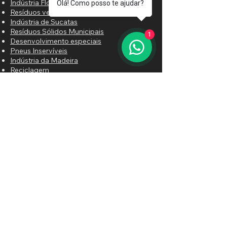
Indústria Florestal
Olá! Como posso te ajudar?
Resíduos verdes Orgânicos
Segurança:
Com a conformidade
Indústria de Sucatas
com a NR12, os operadores podem
Resíduos Sólidos Municipais
1
trabalhar com tranquilidade,
Desenvolvimento especiais
priorizando a segurança durante o
Pneus Inservíveis
Indústria da Madeira
uso da máquina.
Reciclagem
Loja on-line
Aplicações:
A guilhotina PatchWork
da FabrikTec é ideal para indústrias
que trabalham com chapas de aço,
Correo electrónico
oferecendo um método eficaz de
reaproveitamento de retalhos e
otimização de processos de corte.
Enviar
Fique por dentro de nossas novidades,