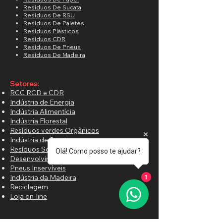
Resíduos De Sucata
Resíduos De RSU
Resíduos De Paletes
Resíduos Plásticos
Resíduos CDR
Resíduos De Pneus
Resíduos De Madeira
Setores:
RCC RCD e CDR
Indústria de Energia
Indústria Alimentícia
Indústria Florestal
Resíduos verdes Orgânicos
Indústria de Sucatas
Resíduos Sólidos Municipais
Olá! Como posso te ajudar?
Desenvolvimento especiais
Pneus Inservíveis
Indústria da Madeira
1
Reciclagem
Loja on-line