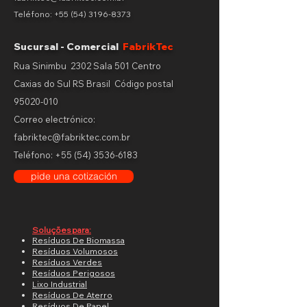
Teléfono:
+55 (54) 3196-8373
Sucursal - Comercial
FabrikTec
Rua Sinimbu 2302 Sala 501 Centro
Caxias do Sul RS Brasil
Código postal
95020-010
Correo electrónico:
fabriktec@fabriktec.com.br
Teléfono:
+55 (54) 3536-6183
pide una cotización
Soluções para:
Resíduos De Biomassa
Resíduos Volumosos
Resíduos Verdes
Resíduos Perigosos
Lixo Industrial
Resíduos De Aterro
Resíduos De Papel