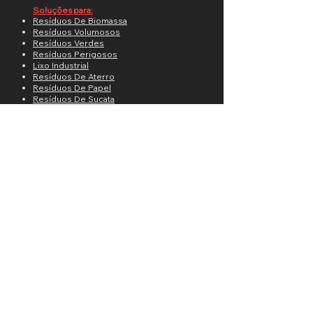
Soluções para:
Resíduos De Biomassa
Resíduos Volumosos
Resíduos Verdes
Resíduos Perigosos
Lixo Industrial
Resíduos De Aterro
Resíduos De Papel
Resíduos De Sucata
Resíduos De RSU
Resíduos De Paletes
Resíduos Plásticos
Resíduos CDR
Resíduos De Pneus
Resíduos De Madeira
Setores:
RCC RCD e CDR
Indústria de Energia
Indústria Alimentícia
Indústria Florestal
Resíduos verdes Orgânicos
Indústria de Sucatas
Resíduos Sólidos Municipais
Desenvolvimento especiais