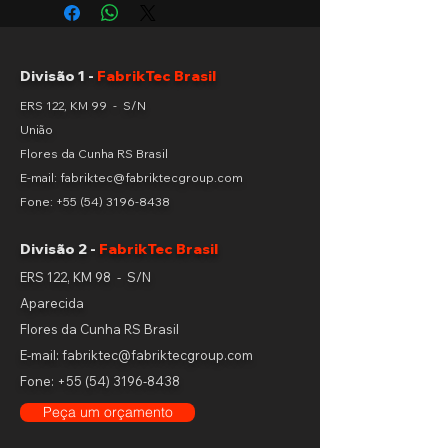
FKM2500
inclui um sistema reverso
de corte, projetado para prevenir
atolamentos de materiais durante o
processo de trituração. Este recurso
Divisão 1 -
FabrikTec Brasil
não só minimiza o tempo de
inatividade, mas também protege a
ERS 122, KM 99 - S/N
máquina contra possíveis danos
União
causados por obstruções.
Flores da Cunha RS Brasil
Eficiência e Segurança
E-mail: fabriktec@fabriktecgroup.com
Além de sua eficiência operacional,
Fone:
+55 (54) 3196-8438
o Triturador de Cabos FKM2500 é
projetado com um forte foco na
Divisão 2 -
FabrikTec Brasil
segurança do operador. A máquina
possui uma carenagem robusta que
ERS 122, KM 98 - S/N
protege todas as partes móveis,
Aparecida
garantindo conformidade com as
Flores da Cunha RS Brasil
normas de segurança NR10 e NR12.
E-mail: fabriktec@fabriktecgroup.com
Aplicações: Esta máquina é ideal
para empresas que lidam com
Fone:
+55 (54) 3196-8438
grandes volumes de cabos e fitas
Peça um orçamento
metálicas, tais como: Indústrias de
reciclagem de metais Empresas de