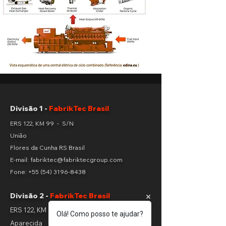
Divisão 1 -
FabrikTec Brasil
ERS 122, KM 99 - S/N
União
Flores da Cunha RS Brasil
E-mail: fabriktec@fabriktecgroup.com
Fone:
+55 (54) 3196-8438
Divisão 2 -
FabrikTec Brasil
ERS 122, KM 98 - S/N
Olá! Como posso te ajudar?
Aparecida