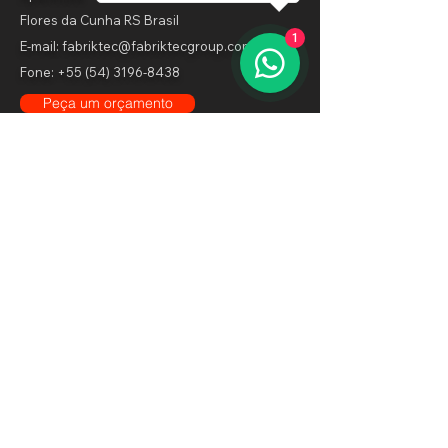
Flores da Cunha RS Brasil
1
E-mail: fabriktec@fabriktecgroup.com
Fone:
+55 (54) 3196-8438
Peça um orçamento
Soluções para:
Resíduos De Biomassa
Resíduos Volumosos
Resíduos Verdes
Resíduos Perigosos
Lixo Industrial
Resíduos De Aterro
Resíduos De Papel
Resíduos De Sucata
Resíduos De RSU
Resíduos De Paletes
Resíduos Plásticos
Resíduos CDR
Resíduos De Pneus
Resíduos De Madeira