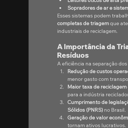
Leitores óticos de alta pr
Sopradores de ar e sist
Esses sistemas podem trabalh
completas de triagem
 que at
industriais de reciclagem.
A Importância da Tr
Resíduos
A eficiência na separação do
Redução de custos opera
menor gasto com transpor
Maior taxa de reciclagem
para a indústria reciclado
Cumprimento de legislaç
Sólidos (PNRS)
 no Brasil.
Geração de valor econôm
tornam ativos lucrativos.