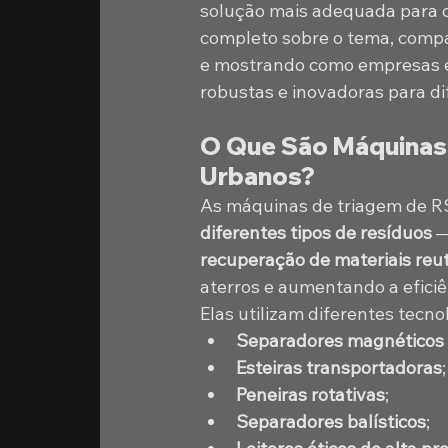
solução mais adequada para c
completo sobre o tema, compa
e mostrando como empresas e
robustas e inovadoras para d
O Que São Máquinas 
Urbanos?
As máquinas de triagem de R
diferentes tipos de resíduos
 —
recuperação de materiais reuti
aterros e aumentando a eficiê
Elas utilizam diferentes tecn
Separadores magnéticos
Esteiras transportadoras
;
Peneiras rotativas
;
Separadores balísticos
;