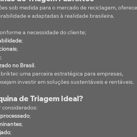
ões sob medida para o mercado de reciclagem, oferec
rabilidade e adaptadas à realidade brasileira.
conforme a necessidade do cliente;
abilidade
;
cionais
;
o
;
zado no Brasil
.
abriktec uma parceira estratégica para empresas, 
esejam investir em soluções sustentáveis e rentáveis.
uina de Triagem Ideal?
 considerados:
 processado
;
minantes
;
jado
;