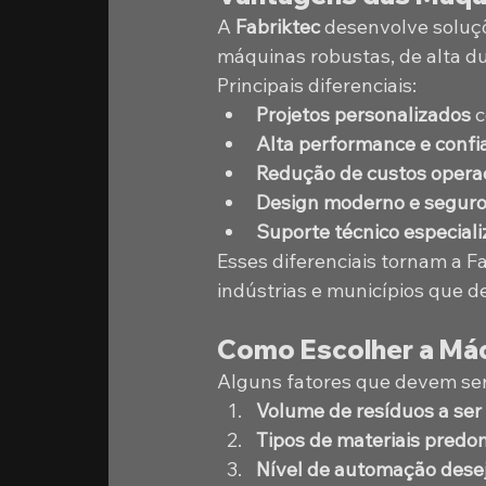
A 
Fabriktec
 desenvolve soluç
máquinas robustas, de alta du
Principais diferenciais:
Projetos personalizados
 
Alta performance e confi
Redução de custos opera
Design moderno e segur
Suporte técnico especiali
Esses diferenciais tornam a F
indústrias e municípios que d
Como Escolher a Máq
Alguns fatores que devem ser
Volume de resíduos a ser
Tipos de materiais predo
Nível de automação dese