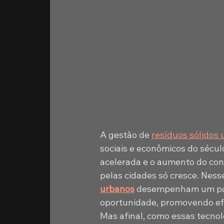
A gestão de 
resíduos sólidos
sociais e econômicos do sécul
acelerada e o aumento do con
pelas cidades só cresce. Nesse
urbanos
 desempenham um pap
oportunidade, promovendo efi
Mas afinal, como essas tecnol