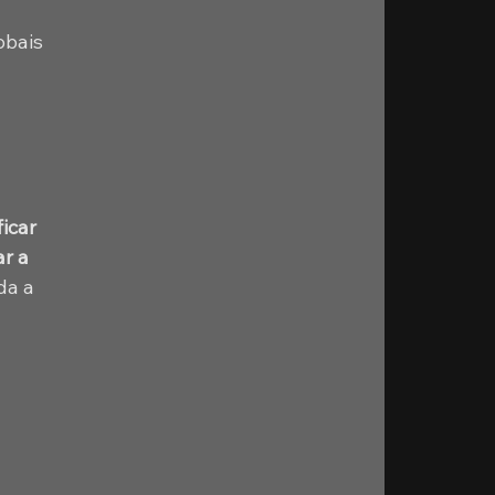
 
bais 
icar 
r a 
da a 