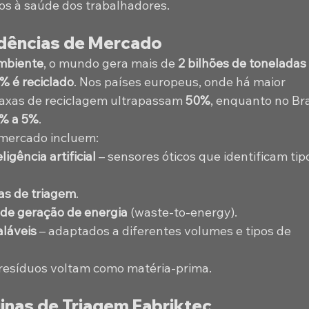
scos à saúde dos trabalhadores.
ndências de Mercado
mbiente
, o mundo gera mais de 
2 bilhões de toneladas
% é reciclado
. Nos países europeus, onde há maior 
taxas de reciclagem ultrapassam 
50%
, enquanto no Bra
% a 5%
.
 mercado incluem:
ligência artificial
 – sensores óticos que identificam tip
as de triagem
.
de geração de energia
 (waste-to-energy).
aláveis
 – adaptados a diferentes volumes e tipos de 
 resíduos voltam como matéria-prima.
nas de Triagem Fabriktec