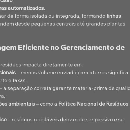
ecisão
;
emas automatizados
.
ar de forma isolada ou integrada, formando 
linhas 
endem desde pequenas centrais até grandes plantas 
iagem Eficiente no Gerenciamento de 
s resíduos impacta diretamente em:
cionais
 – menos volume enviado para aterros significa 
te e taxas.
 – a separação correta garante matéria-prima de quali
ra.
ões ambientais
 – como a 
Política Nacional de Resíduos 
ico
 – resíduos recicláveis deixam de ser passivo e se 