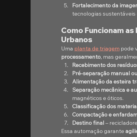
Fortalecimento da imagem
tecnologias sustentáveis 
Como Funcionam as P
Urbanos
Uma 
planta de triagem
 pode 
processamento
, mas geralme
Recebimento dos resíduo
Pré-separação manual o
Alimentação da esteira t
Separação mecânica e a
magnéticos e óticos.
Classificação dos materia
Compactação e enfarda
Destino final
 – reciclador
Essa automação garante 
agil