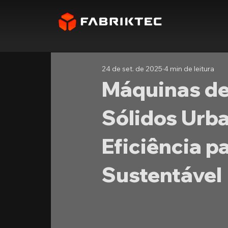
24 de set. de 2025
4 min de leitura
Máquinas de
Sólidos Urba
Eficiência p
Sustentável