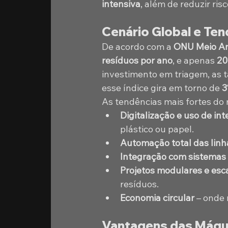
intensiva
, além de reduzir ri
Cenário Global e Te
De acordo com a 
ONU Meio A
resíduos por ano
, e apenas 
20
investimento em triagem, as 
esse índice gira em torno de 
3
As tendências mais fortes do
Digitalização e uso de inte
plástico ou papel.
Automação total das linh
Integração com sistemas 
Projetos modulares e esc
resíduos.
Economia circular
 – onde
Vantagens das Máqui