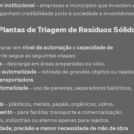
 institucional
 – empresas e municípios que investem 
ganham credibilidade junto à sociedade e investidores
lantas de Triagem de Resíduos Sólid
variar em 
nível de automação
 e 
capacidade de 
nte segue as seguintes etapas:
s
 – descarga em áreas preparadas ou silos.
u automatizada
 – retirada de grandes objetos ou rejeito
ransportadora
.
utomatizada
 – uso de peneiras, separadores balísticos, 
is
 – plásticos, metais, papéis, orgânicos, vidros.
mento
 – para facilitar transporte e comercialização.
es, indústrias ou aterros apenas para rejeitos.
idade, precisão e menor necessidade de mão de obra 