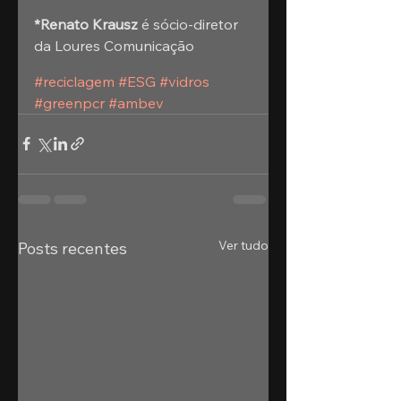
*Renato Krausz 
é sócio-diretor 
da Loures Comunicação
#reciclagem
#ESG
#vidros
#greenpcr
#ambev
Ver tudo
Posts recentes