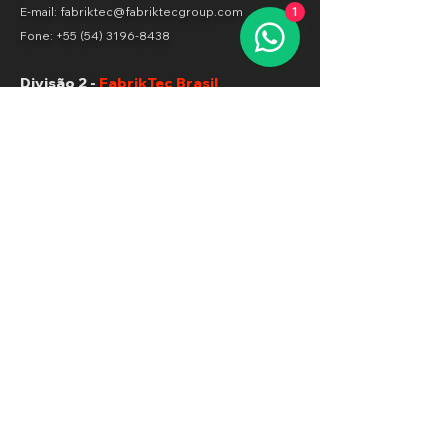
E-mail: fabriktec@fabriktecgroup.com
1
Fone:
+55 (54) 3196-8438
Divisão 2 -
FabrikTec Brasil
ERS 122, KM 98 - S/N
Aparecida
Flores da Cunha RS Brasil
E-mail: fabriktec@fabriktecgroup.com
Fone:
+55 (54) 3196-8438
Peça um orçamento
Soluções para:
Resíduos De Biomassa
Resíduos Volumosos
Resíduos Verdes
Resíduos Perigosos
Lixo Industrial
Resíduos De Aterro
Resíduos De Papel