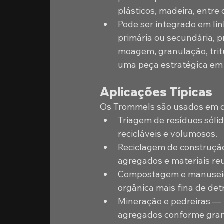
plásticos, madeira, entre 
Pode ser integrado em lin
primária ou secundária, 
moagem, granulação, trit
uma peça estratégica em
Aplicações Típicas
Os Trommels são usados em d
Triagem de resíduos sólid
recicláveis e volumosos. 
Reciclagem de construção
agregados e materiais reut
Compostagem e manuseio 
orgânica mais fina de det
Mineração e pedreiras — p
agregados conforme gran