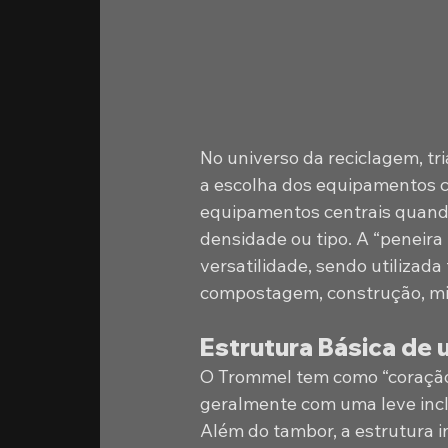
No universo da reciclagem, tr
a escolha dos equipamentos c
equipamentos centrais quando
densidade ou tipo. A “peneira
versatilidade, sendo utilizad
compostagem, construção, min
Estrutura Básica de
O Trommel tem como “coração”
geralmente com uma leve incl
Além do tambor, a estrutura in