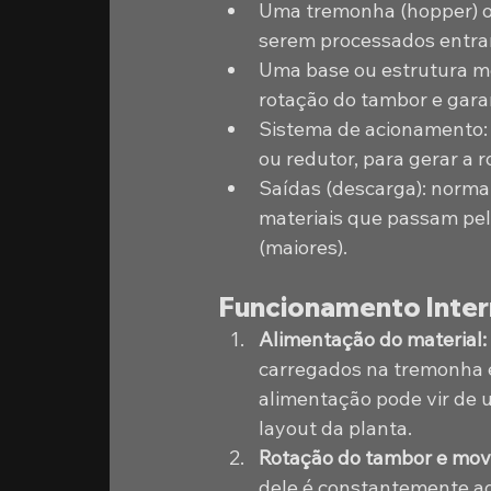
Uma tremonha (hopper) ou
serem processados entra
Uma base ou estrutura me
rotação do tambor e gar
Sistema de acionamento: m
ou redutor, para gerar a 
Saídas (descarga): norm
materiais que passam pela
(maiores).
Funcionamento Inter
Alimentação do material: 
carregados na tremonha e
alimentação pode vir de 
layout da planta. 
Rotação do tambor e movi
dele é constantemente ag