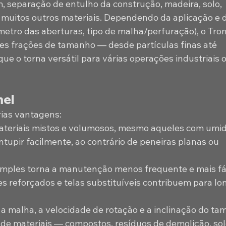
 separação de entulho da construção, madeira, solo, 
 muitos outros materiais. Dependendo da aplicação e 
metro das aberturas, tipo de malha/perfuração), o Tro
es frações de tamanho — desde partículas finas até 
e o torna versátil para várias operações industriais o
mel
ias vantagens:
ateriais mistos e volumosos, mesmo aqueles com umi
ntupir facilmente, ao contrário de peneiras planas ou 
imples torna a manutenção menos frequente e mais fác
s reforçados e telas substituíveis contribuem para lo
r a malha, a velocidade de rotação e a inclinação do ta
de materiais — compostos, resíduos de demolição, sol