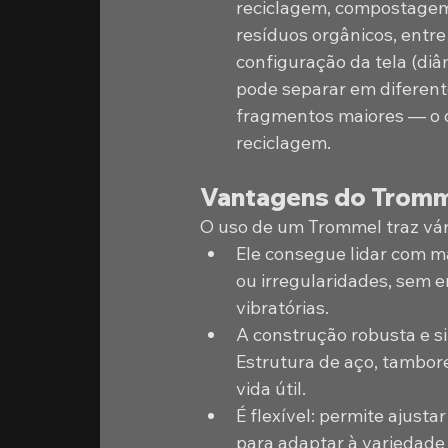
reciclagem, compostagem,
resíduos orgânicos, entre
configuração da tela (diâ
pode separar em diferent
fragmentos maiores — o qu
reciclagem. 
Vantagens do Trom
O uso de um Trommel traz vár
Ele consegue lidar com m
ou irregularidades, sem e
vibratórias. 
A construção robusta e s
Estrutura de aço, tambore
vida útil.
É flexível: permite ajusta
para adaptar à variedade 