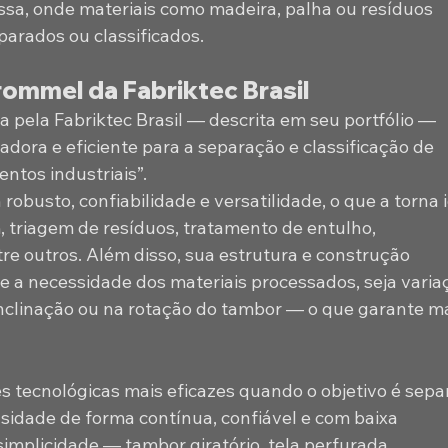
a, onde materiais como madeira, palha ou resíduos 
parados ou classificados. 
rommel da Fabriktec Brasil
 pela Fabriktec Brasil — descrita em seu portfólio — 
dora e eficiente para a separação e classificação de 
ntos industriais”. 
busto, confiabilidade e versatilidade, o que a torna i
 triagem de resíduos, tratamento de entulho, 
e outros. Além disso, sua estrutura e construção 
a necessidade dos materiais processados, seja varia
 inclinação ou na rotação do tambor — o que garante ma
 tecnológicas mais eficazes quando o objetivo é separ
sidade de forma contínua, confiável e com baixa 
implicidade — tambor giratório, tela perfurada, 