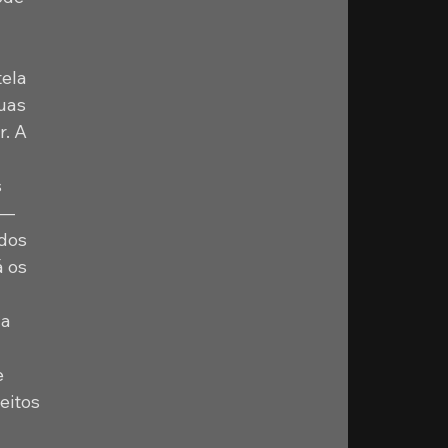
ela 
uas 
. A 
 
 — 
dos 
 os 
a 
 
eitos 