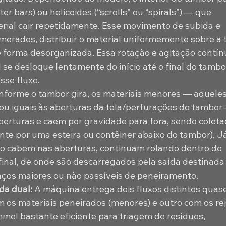
ter bars) ou helicoides (“scrolls” ou “spirals”) — que 
rial cair repetidamente. Esse movimento de subida e 
merados, distribuir o material uniformemente sobre a t
de forma desorganizada. Essa rotação e agitação contín
se desloque lentamente do início até o final do tambor
sse fluxo. 
nforme o tambor gira, os materiais menores — aqueles
 iguais às aberturas da tela/perfurações do tambor
erturas e caem por gravidade para fora, sendo coleta
e por uma esteira ou contêiner abaixo do tambor). Já
ão cabem nas aberturas, continuam rolando dentro do 
inal, de onde são descarregados pela saída destinada 
aços maiores ou não passíveis de peneiramento. 
da dual: 
A máquina entrega dois fluxos distintos quase
os materiais peneirados (menores) e outro com os rej
mmel bastante eficiente para triagem de resíduos, 