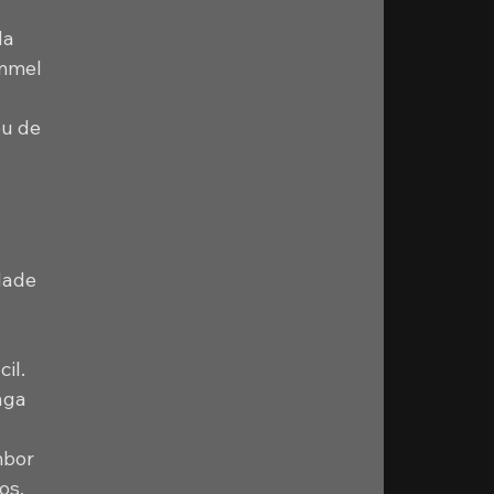
da 
mmel 
u de 
dade 
il. 
nga 
mbor 
os, 