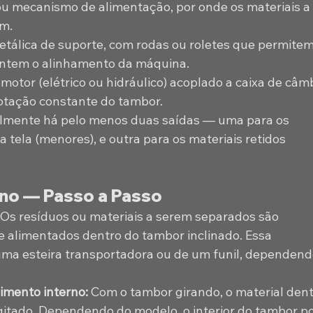
 mecanismo de alimentação, por onde os materiais a 
m.
tálica de suporte, com rodas ou roletes que permitem
antem o alinhamento da máquina. 
otor (elétrico ou hidráulico) acoplado a caixa de câmb
rotação constante do tambor.
almente há pelo menos duas saídas — uma para os 
 tela (menores), e outra para os materiais retidos 
no — Passo a Passo
Os resíduos ou materiais a serem separados são 
 alimentados dentro do tambor inclinado. Essa 
uma esteira transportadora ou de um funil, dependend
mento interno: 
Com o tambor girando, o material dent
itado. Dependendo do modelo, o interior do tambor p