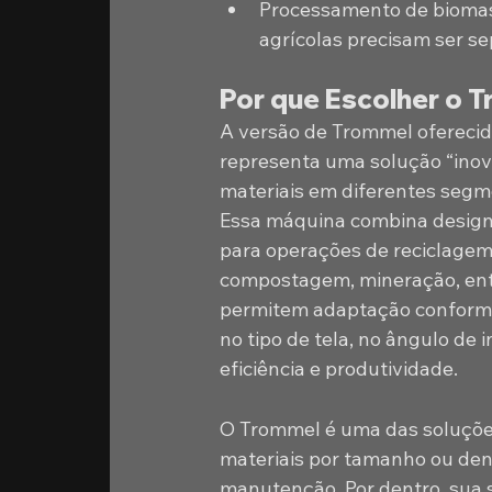
Processamento de biomass
agrícolas precisam ser se
Por que Escolher o T
A versão de Trommel oferecida
representa uma solução “inova
materiais em diferentes segme
Essa máquina combina design ro
para operações de reciclagem,
compostagem, mineração, entr
permitem adaptação conforme 
no tipo de tela, no ângulo de
eficiência e produtividade. 
O Trommel é uma das soluções
materiais por tamanho ou den
manutenção. Por dentro, sua s