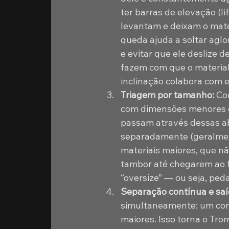
ter barras de elevação (lif
levantam e deixam o mate
queda ajuda a soltar aglo
e evitar que ele deslize 
fazem com que o material 
inclinação colabora com e
Triagem por tamanho: 
Co
com dimensões menores ou
passam através dessas ab
separadamente (geralment
materiais maiores, que n
tambor até chegarem ao f
“oversize” — ou seja, ped
Separação contínua e saí
simultaneamente: um com 
maiores. Isso torna o Tro