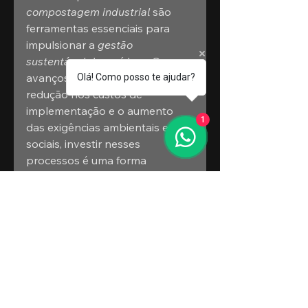
compostagem industrial
 são 
ferramentas essenciais para 
impulsionar a 
gestão 
sustentável de resíduos
. Com os 
avanços tecnológicos, a 
Olá! Como posso te ajudar?
redução nos custos de 
implementação e o aumento 
1
das exigências ambientais e 
sociais, investir nesses 
processos é uma forma 
concreta de alinhar 
produtividade com 
sustentabilidade.
Adotar essas soluções é mais 
do que uma escolha ecológica 
— é uma oportunidade de gerar 
valor, economizar recursos e 