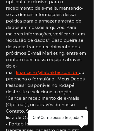
opt-out é exclusivo para o
recebimento de e-mails, mantendo-
se as demais informações dessa
política para o armazenamento de
dados em nossos arquivos. Para
maiores informações, verificar o item
“exclusão de dados”. Caso queira se
descadastrar do recebimento dos
próximos E-mail Marketing, entre em
contato com nossa equipe através
do e-
mail
financeiro@fabriktec.com.br
ou
preencha o formulário “Meus Dados
Pessoais” disponível no rodapé
deste site e selecione a opção
“Cancelar recebimento de e-mails
(Opt-out)”, ou através do nosso
Contato. Seu e-mail será inserido na
lista de Opt-ou em até 7 dias úteis.
Olá! Como posso te ajudar?
• Portabilidade – Caso queira
transferir seu cadastro para outro